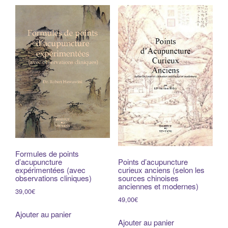
du
g
plus
a
récent
t
au
i
plus
o
ancien
n
Formules de points
d’acupuncture
Points d’acupuncture
expérimentées (avec
curieux anciens (selon les
observations cliniques)
sources chinoises
anciennes et modernes)
39,00
€
49,00
€
Ajouter au panier
Ajouter au panier