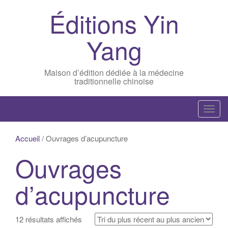
Éditions Yin
Yang
Maison d’édition dédiée à la médecine
traditionnelle chinoise
T
o
g
Accueil
/ Ouvrages d’acupuncture
g
Ouvrages
l
e
d’acupuncture
n
a
v
Trié
12 résultats affichés
i