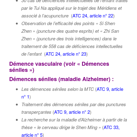
30 cas de déficiences intellectuelles de l’enfant traités
par le Tui Na appliqué sur le trajet des Méridiens et
associé à l’acupuncture
(
ATC 24, article n° 22
)
Observation de l’efficacité des points « Si Shen
Zhen » (puncture des quatre esprits) et « Zhi San
Zhen » (puncture des trois intelligences) dans le
traitement de 558 cas de déficiences intellectuelles
de l’enfant
(
ATC 24, article n° 23
)
Démence vasculaire (voir « Démences
séniles »)
Démences séniles (maladie Alzheimer) :
Les démences séniles selon la MTC
(
ATC 9, article
n° 1
)
Traitement des démences séniles par des punctures
transperçantes
(
ATC 9, article n° 2
)
La recherche sur la maladie d’Alzheimer à partir de la
thèse « le cerveau dirige le Shen Ming »
(
ATC 33,
article n° 5
)