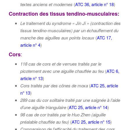
textes anciens et modernes
(
ATC 36, article n° 18
)
C
ontraction des tissus tendino-musculaires:
Le traitement du syndrome « Jin Ji » (contraction des
tissus tendino-musculaires) par un échauffement du
manche des aiguilles aux points locaux
(
ATC 17,
article n° 4
)
:
Cors
118 cas de cors et de verrues traités par le
picotement avec une aiguille chauffée au feu
(
ATC 6,
article n° 13
)
Cors traités par des cônes de moxa
(
ATC 25, article
n° 13
)
289 cas du cor solitaire traité par une saignée à l’aide
d’une aiguille triangulaire
(
ATC 25, article n° 14
)
98 cas de cor traités par le Huo Zhen (aiguille
préalable chauffée au feu)
(
ATC 25, article n° 15
)
Comparaison de l’efficacité du traitement des cors