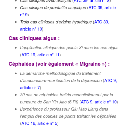
Cas cliniques avec analyse
(
ATC 39, article n° 8
)
Cas clinique de prostatite aseptique
(
ATC 39, article
n° 9
)
Trois cas cliniques d’origine hystérique
(
ATC 39,
article n° 10
)
Cas cliniques aigus :
L’application clinique des points Xi dans les cas aigus
(
ATC 19, article n° 11
)
Céphalées (voir également « Migraine ») :
La démarche méthodologique du traitement
d’acupuncture-moxibustion de la dépression
(
ATC 9,
article n° 7
)
30 cas de céphalées traités essentiellement par la
puncture de San Yin Jiao (6 Rt)
(
ATC 9, article n° 10
)
L’expérience du professeur Qiu Mao Liang dans
l’emploi des couples de points traitant les céphalées
(
ATC 16, article n° 5
)