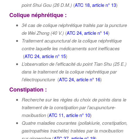
point Shui Gou (26 D.M.)
(
ATC 18, article n° 13
)
Colique néphrétique :
34 cas de colique néphrétique traités par la puncture
de
Wei Zhong (40 V.)
(
ATC 24, article n° 14
)
Traitement acupunctural de la colique néphrétique
contre laquelle les médicaments sont inefficaces
(
ATC 24, article n° 15
)
L’observation de l’efficacité du point
Tian Shu (25 E.)
dans le traitement de la colique néphrétique par
l’électropuncture
(
ATC 24, article n° 16
)
Constipation :
Recherche sur les règles du choix de points dans le
traitement de la constipation par l’acupuncture-
moxibustion
(
ATC 11, article n° 10
)
Quatre maladies courantes (pollakiurie,
constipation
,
gastropathies
trachéite)
traitées par la moxibustion
sur gingembre
(
ATC 37, article n° 19
)