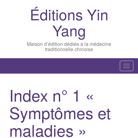
Éditions Yin
Yang
Maison d’édition dédiée à la médecine
traditionnelle chinoise
T
o
g
Index n° 1 «
g
l
Symptômes et
e
n
a
maladies »
v
i