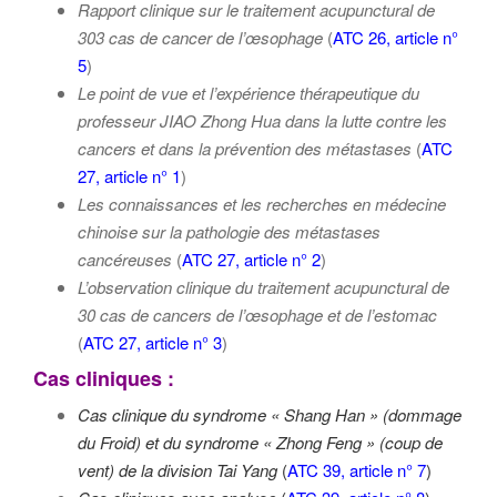
Rapport clinique sur le traitement acupunctural de
303 cas de
cancer de l’
œsophage
(
ATC 26, article n°
5
)
Le point de vue et l’expérience thérapeutique du
professeur JIAO Zhong Hua dans la lutte contre les
cancers et dans la prévention des métastases
(
ATC
27, article n° 1
)
Les connaissances et les recherches en médecine
chinoise sur la pathologie des métastases
cancéreuses
(
ATC 27, article n° 2
)
L’observation clinique du traitement acupunctural de
30 cas de
cancers de l’œsophage
et de l’estomac
(
ATC 27, article n° 3
)
Cas cliniques :
Cas clinique du syndrome « Shang Han » (dommage
du Froid) et du syndrome « Zhong Feng » (coup de
vent) de la division Tai Yang
(
ATC 39, article n° 7
)