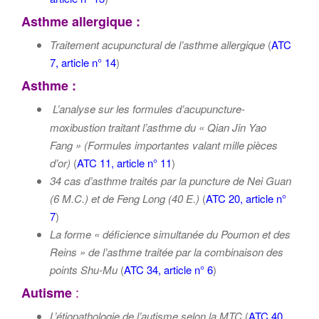
Asthme allergique :
Traitement acupunctural de l’asthme allergique
(
ATC
7, article n° 14
)
Asthme :
L’analyse sur les formules d’acupuncture-
moxibustion traitant l’asthme du « Qian Jin Yao
Fang » (Formules importantes valant mille pièces
d’or)
(
ATC 11, article n° 11
)
34 cas d’asthme traités par la puncture de Nei Guan
(6 M.C.) et de Feng Long (40 E.)
(
ATC 20, article n°
7
)
La forme « déficience simultanée du Poumon et des
Reins » de l’asthme traitée par la combinaison des
points Shu-Mu
(
ATC 34, article n° 6
)
:
Autisme
L’étiopathologie de l’autisme selon la MTC
(
ATC 40,