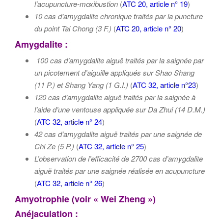
l’acupuncture-moxibustion
(
ATC 20, article n° 19
)
10 cas d’amygdalite chronique traités par la puncture
du point Tai Chong (3 F.)
(
ATC 20, article n° 20
)
Amygdalite :
100 cas d’amygdalite aiguë traités par la saignée par
un picotement d’aiguille appliqués sur
Shao Shang
(11 P.)
et
Shang Yang (1 G.I.)
(
ATC 32, article n°23
)
120 cas d’amygdalite aiguë traités par la saignée à
l’aide d’une ventouse appliquée sur Da Zhui (14 D.M.)
(
ATC 32, article n° 24
)
42 cas d’amygdalite aiguë traités par une saignée de
Chi Ze (5 P.)
(
ATC 32, article n° 25
)
L’observation de l’efficacité de 2700 cas d’amygdalite
aiguë traités par une saignée réalisée en acupuncture
(
ATC 32, article n° 26
)
Amyotrophie (voir « Wei Zheng »)
Anéjaculation :