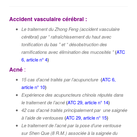
g
a
Accident vasculaire cérébral :
t
Le traitement du Zhong Feng (accident vasculaire
i
cérébral) par “ rafraîchissement du haut avec
o
tonification du bas ” et “ désobstruction des
n
ramifications avec élimination des mucosités ”
(
ATC
6, article n° 4
)
:
Acné
15 cas d’acné traités par l’acupuncture
(
ATC 6,
article n° 10
)
Expérience des acupuncteurs chinois réputés dans
le traitement de l’acné
(
ATC 29, article n° 14
)
42 cas d’acné traités principalement par une saignée
à l’aide de ventouses
(
ATC 29, article n° 15
)
Le traitement de l’acné par la pose d’une ventouse
sur Shen Que (8 R.M.) associée à la saignée du